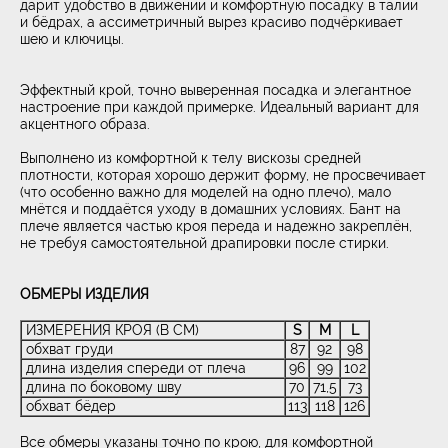
дарит удобство в движении и комфортную посадку в талии
и бёдрах, а ассиметричный вырез красиво подчёркивает
шею и ключицы.
Эффектный крой, точно выверенная посадка и элегантное
настроение при каждой примерке. Идеальный вариант для
акцентного образа.
Выполнено из комфортной к телу вискозы средней
плотности, которая хорошо держит форму, не просвечивает
(что особенно важно для моделей на одно плечо), мало
мнётся и поддаётся уходу в домашних условиях. Бант на
плече является частью кроя переда и надежно закреплён,
не требуя самостоятельной драпировки после стирки.
ОБМЕРЫ ИЗДЕЛИЯ
ИЗМЕРЕНИЯ КРОЯ (В СМ)
S
M
L
обхват груди
87
92
98
длина изделия спереди от плеча
96
99
102
длина по боковому шву
70
71,5
73
обхват бёдер
113
118
126
Все обмеры указаны точно по крою, для комфортной