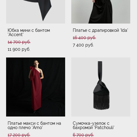
Юбка мини с бантом
Платье с драпировкой 'Ida'
'Accent'
16 400 pуб.
14 700 pуб.
7 400 pуб.
11 900 pуб.
Платье макси с бантом на
Сумочка-узелок с
одно плечо 'Amo'
бахромой 'Patchouli'
17 200 pуб.
6 700 pуб.